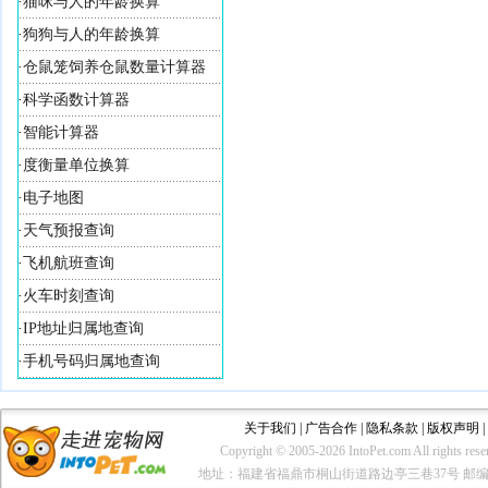
·
猫咪与人的年龄换算
·
狗狗与人的年龄换算
·
仓鼠笼饲养仓鼠数量计算器
·
科学函数计算器
·
智能计算器
·
度衡量单位换算
·
电子地图
·
天气预报查询
·
飞机航班查询
·
火车时刻查询
·
IP地址归属地查询
·
手机号码归属地查询
关于我们
|
广告合作
|
隐私条款
|
版权声明
|
Copyright © 2005-
2026 IntoPet.com Al
地址：福建省福鼎市桐山街道路边亭三巷37号 邮编：35520