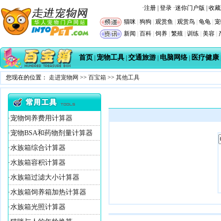
·
注册
|
登录
·
迷你门户版
|
收藏
猫咪
|
狗狗
|
观赏鱼
|
观赏鸟
|
龟龟
|
宠
新闻
|
百科
|
饲养
|
繁殖
|
训练
|
美容
|
首页
宠物工具
交通旅游
电脑网络
医疗健康
|
|
|
|
您现在的位置：
走进宠物网
>>
百宝箱
>>
其他工具
·
宠物饲养费用计算器
·
宠物BSA和药物剂量计算器
·
水族箱综合计算器
·
水族箱容积计算器
·
水族箱过滤大小计算器
·
水族箱饲养箱加热计算器
·
水族箱光照计算器