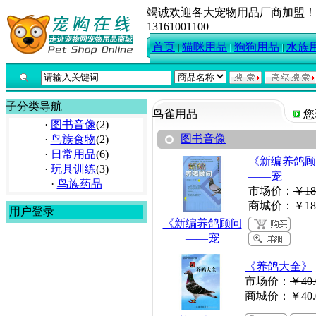
竭诚欢迎各大宠物用品厂商加盟！
13161001100
首页
猫咪用品
狗狗用品
水族
子分类导航
鸟雀用品
您
·
图书音像
(2)
图书音像
·
鸟族食物
(2)
·
日常用品
(6)
《新编养鸽顾
·
玩具训练
(3)
——宠
·
鸟族药品
市场价：
￥18
商城价：
￥18
用户登录
《新编养鸽顾问
——宠
《养鸽大全》
市场价：
￥40.
商城价：
￥40.