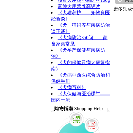
顽皮犬用鸡小胸肉丝100g
富绅犬用营养高钙片
康多乐成
《犬猫养护——宠物良医
经验谈》
《犬、猫饲养与疾病防治
误正谈》
《犬病防治350问——家
畜家禽常见
《犬孕产保健与疾病防
治》
《犬的保健及病犬康复指
南》
《犬病中西医综合防治和
保健手册
《犬病百科》
《犬保健与医治课堂——
国内一流
购物指南
Shopping Help