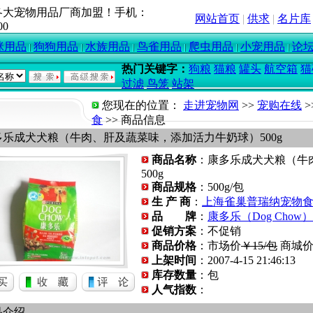
各大宠物用品厂商加盟！手机：
网站首页
|
供求
|
名片库
00
咪用品
狗狗用品
水族用品
鸟雀用品
爬虫用品
小宠用品
论
热门关键字：
狗粮
猫粮
罐头
航空箱
猫
过滤
鸟笼
站架
您现在的位置：
走进宠物网
>>
宠购在线
>
食
>> 商品信息
多乐成犬犬粮（牛肉、肝及蔬菜味，添加活力牛奶球）500g
商品名称
：康多乐成犬犬粮（牛
500g
商品规格
：500g/包
生 产 商
：
上海雀巢普瑞纳宠物
品 牌
：
康多乐（Dog Chow）
促销方案
：不促销
商品价格
：市场价
￥15/包
商城
上架时间
：2007-4-15 21:46:13
库存数量
：
包
人气指数
：
品介绍