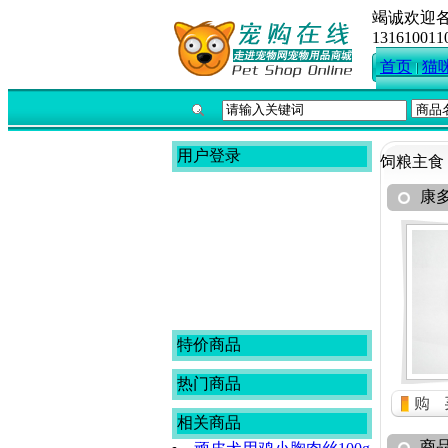
竭诚欢迎
131610011
首页
猫
用户登录
饲粮主食
康
特价商品
热门商品
相关商品
商