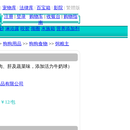
|
宠物库
|
法律库
|
百宝箱
|
影院
|
繁體版
注册
|
登录
购物车
|
收银台
|
购物指
坛
南
砂
淋浴露
咬胶
颈圈
水族箱
营养添加剂
>
狗狗用品
>>
狗狗食物
>>
饲粮主
肉、肝及蔬菜味，添加活力牛奶球）
食品有限公司
价
￥12/包