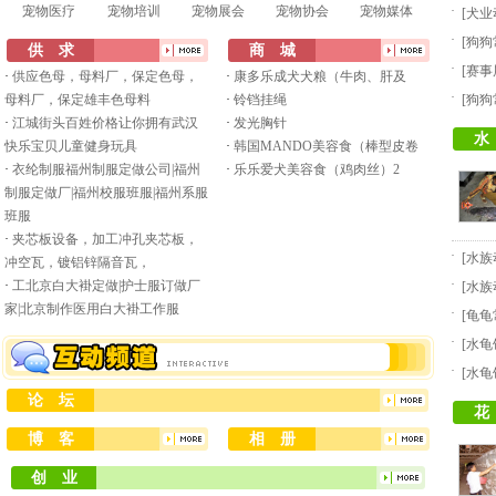
宠物医疗
宠物培训
宠物展会
宠物协会
宠物媒体
·
[
犬业
·
[
狗狗
供 求
商 城
·
[
赛事
·
供应色母，母料厂，保定色母，
·
康多乐成犬犬粮（牛肉、肝及
·
母料厂，保定雄丰色母料
·
铃铛挂绳
[
狗狗
·
江城街头百姓价格让你拥有武汉
·
发光胸针
水
快乐宝贝儿童健身玩具
·
韩国MANDO美容食（棒型皮卷
·
衣纶制服福州制服定做公司|福州
·
乐乐爱犬美容食（鸡肉丝）2
制服定做厂|福州校服班服|福州系服
班服
·
夹芯板设备，加工冲孔夹芯板，
·
[
水族
冲空瓦，镀铝锌隔音瓦，
·
·
工北京白大褂定做|护士服订做厂
[
水族
家|北京制作医用白大褂工作服
·
[
龟龟
·
[
水龟
·
[
水龟
论 坛
花
博 客
相 册
创 业