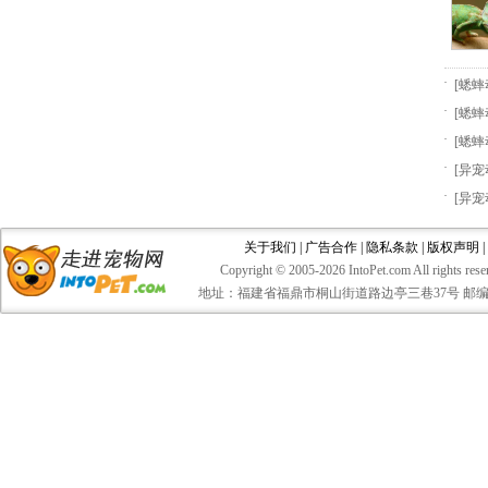
·
[
蟋蟀
·
[
蟋蟀
·
[
蟋蟀
·
[
异宠
·
[
异宠
关于我们
|
广告合作
|
隐私条款
|
版权声明
|
Copyright © 2005-
2026 IntoPet.com Al
地址：福建省福鼎市桐山街道路边亭三巷37号 邮编：35520