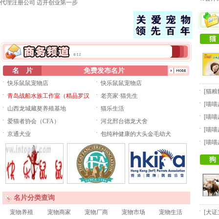
代理注册公司 迈开创业第一步
猫
名 片
免费发布名片
·
·
快乐鼠鼠宠物店
快乐鼠鼠宠物店
·
[
猫粮
·
·
青岛战船水族工作室（精品罗汉
老亮家·猫先生
·
[
喵喵
·
·
山西龙城藏獒养殖基地
猫乐生活
·
[
喵喵
·
·
爱猫者协会（CFA）
河北邢台德龙犬舍
·
[
喵喵
·
·
京通犬业
包纯种健康的大头金毛幼犬
·
[
喵喵
狗
名片分类查询
·
宠物养殖
宠物商家
宠物厂商
宠物市场
宠物生活
[
犬证