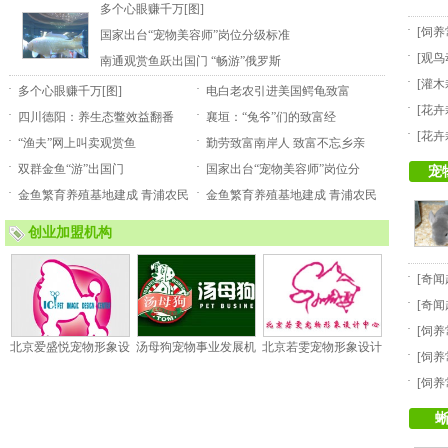
多个心眼赚千万[图]
·
[
饲养
国家出台“宠物美容师”岗位分级标准
·
[
观鸟
南通观赏鱼跃出国门 “畅游”俄罗斯
·
[
灌木
·
·
多个心眼赚千万[图]
电白老农引进美国鳄龟致富
·
[
花卉
·
·
四川德阳：养生态鳖效益翻番
襄垣：“兔爷”们的致富经
·
[
花卉
·
·
“渔夫”网上叫卖观赏鱼
勤劳致富南岸人 致富不忘乡亲
·
·
双群金鱼“游”出国门
国家出台“宠物美容师”岗位分
宠
·
·
金鱼繁育养殖基地建成 青浦农民
金鱼繁育养殖基地建成 青浦农民
创业加盟机构
·
[
奇闻
·
[
奇闻
·
[
饲养
北京爱盛悦宠物形象设
汤母狗宠物事业发展机
北京若雯宠物形象设计
·
[
饲养
·
[
饲养