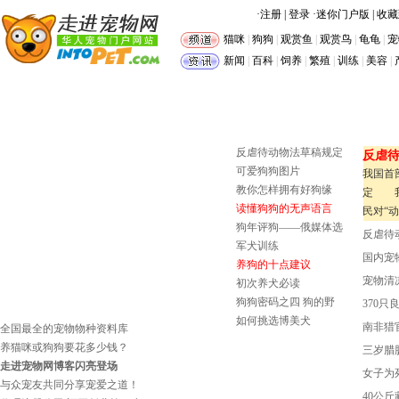
·
注册
|
登录
·
迷你门户版
|
收藏
猫咪
|
狗狗
|
观赏鱼
|
观赏鸟
|
龟龟
|
宠
新闻
|
百科
|
饲养
|
繁殖
|
训练
|
美容
|
反虐待动物法草稿规定
反虐
可爱狗狗图片
我国首
教你怎样拥有好狗缘
定 我
读懂狗狗的无声语言
民对“
狗年评狗——俄媒体选
反虐待
军犬训练
国内宠
养狗的十点建议
宠物清
初次养犬必读
狗狗密码之四 狗的野
370
如何挑选博美犬
南非猎
全国最全的宠物物种资料库
养猫咪或狗狗要花多少钱？
三岁腊
走进宠物网博客闪亮登场
女子为
与众宠友共同分享宠爱之道！
40公